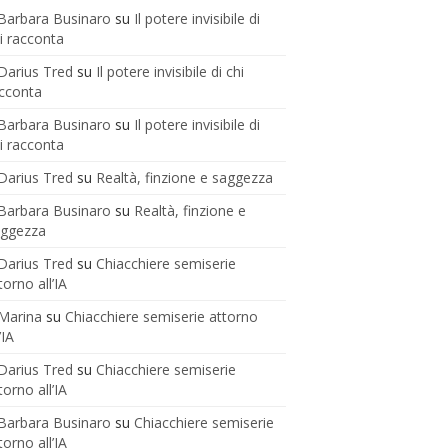
Barbara Businaro
su
Il potere invisibile di
i racconta
Darius Tred
su
Il potere invisibile di chi
cconta
Barbara Businaro
su
Il potere invisibile di
i racconta
Darius Tred
su
Realtà, finzione e saggezza
Barbara Businaro
su
Realtà, finzione e
aggezza
Darius Tred
su
Chiacchiere semiserie
torno all’IA
Marina
su
Chiacchiere semiserie attorno
’IA
Darius Tred
su
Chiacchiere semiserie
torno all’IA
Barbara Businaro
su
Chiacchiere semiserie
torno all’IA