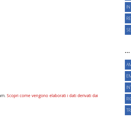
IN
RE
SE
…
A
EM
I
pam.
Scopri come vengono elaborati i dati derivati dai
R
T