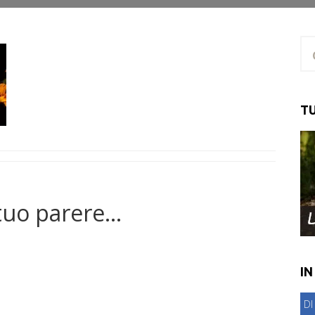
Ri
per
TU
tuo parere...
IN
DI