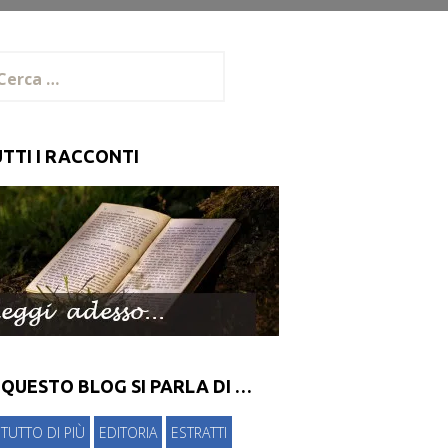
cerca
:
TTI I RACCONTI
 QUESTO BLOG SI PARLA DI …
 TUTTO DI PIÙ
EDITORIA
ESTRATTI