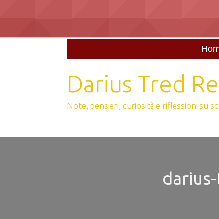
Skip
to
content
Hom
Darius Tred Re
Note, pensieri, curiosità e riflessioni su 
darius