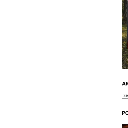
A
Ar
po
P