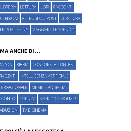
 LIBRERIA
LETTURA
LIBRI
RACCONTI
CENSIONI
RETROBLOG POST
SCRITTURA
LF-PUBLISHING
VIAGGIARE LEGGENDO
 MA ANCHE DI …
MAZON
BIBBIA
CONCORSI E CONTEST
ME.DI.TI.
INTELLIGENZA ARTIFICIALE
NTERNAZIONALE
MEME E ANTIMEME
ICCONTO
SCIENZA
SHERLOCK HOLMES
RADUZIONI
TV E CINEMA