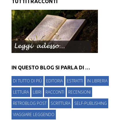
TUTTI I RACCONTI
IN QUESTO BLOG SI PARLA DI …
DI TUTTO DI PIÙ
EDITORIA
ESTRATTI
IN LIBRERIA
LETTURA
LIBRI
RACCONTI
RECENSIONI
RETROBLOG POST
SCRITTURA
SELF-PUBLISHING
VIAGGIARE LEGGENDO