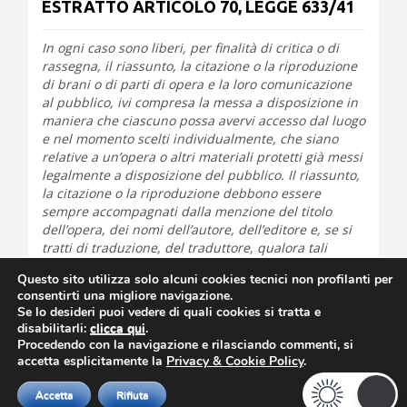
ESTRATTO ARTICOLO 70, LEGGE 633/41
In ogni caso sono liberi, per finalità di critica o di
rassegna, il riassunto, la citazione o la riproduzione
di brani o di parti di opera e la loro comunicazione
al pubblico, ivi compresa la messa a disposizione in
maniera che ciascuno possa avervi accesso dal luogo
e nel momento scelti individualmente, che siano
relative a un’opera o altri materiali protetti già messi
legalmente a disposizione del pubblico. Il riassunto,
la citazione o la riproduzione debbono essere
sempre accompagnati dalla menzione del titolo
dell’opera, dei nomi dell’autore, dell’editore e, se si
tratti di traduzione, del traduttore, qualora tali
indicazioni figurino sull’opera riprodotta”.
Questo sito utilizza solo alcuni cookies tecnici non profilanti per
Questo l’ho scritto per la mia
Leggoteca
, nient’altro
consentirti una migliore navigazione.
che un elenco di estratti di lettura, per i quali cito
Se lo desideri puoi vedere di quali cookies si tratta e
disabilitarli:
clicca qui
.
sempre titolo e autore.
Procedendo con la navigazione e rilasciando commenti, si
accetta esplicitamente la
Privacy & Cookie Policy
.
Accetta
Rifiuta
Theme Designed by
InkHive
.
TreD's Fantasy