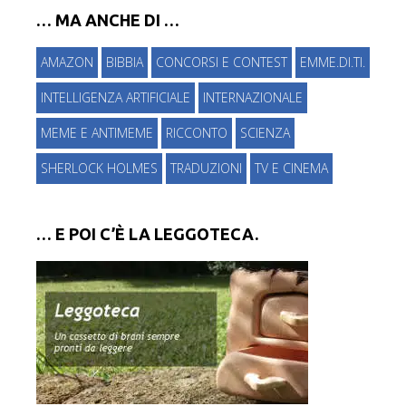
… MA ANCHE DI …
AMAZON
BIBBIA
CONCORSI E CONTEST
EMME.DI.TI.
INTELLIGENZA ARTIFICIALE
INTERNAZIONALE
MEME E ANTIMEME
RICCONTO
SCIENZA
SHERLOCK HOLMES
TRADUZIONI
TV E CINEMA
… E POI C’È LA LEGGOTECA.