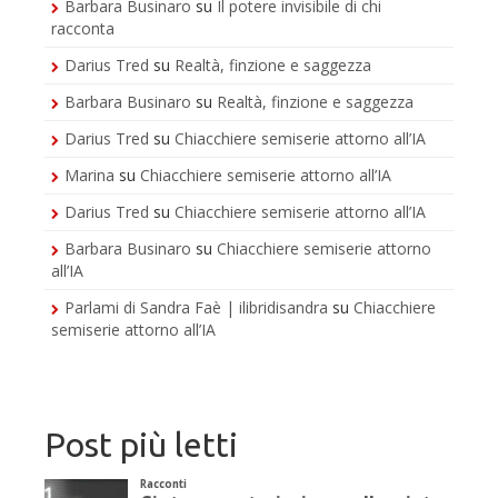
Barbara Businaro
su
Il potere invisibile di chi
racconta
Darius Tred
su
Realtà, finzione e saggezza
Barbara Businaro
su
Realtà, finzione e saggezza
Darius Tred
su
Chiacchiere semiserie attorno all’IA
Marina
su
Chiacchiere semiserie attorno all’IA
Darius Tred
su
Chiacchiere semiserie attorno all’IA
Barbara Businaro
su
Chiacchiere semiserie attorno
all’IA
Parlami di Sandra Faè | ilibridisandra
su
Chiacchiere
semiserie attorno all’IA
Post più letti