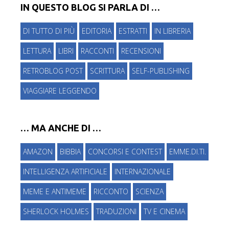
IN QUESTO BLOG SI PARLA DI …
DI TUTTO DI PIÙ
EDITORIA
ESTRATTI
IN LIBRERIA
LETTURA
LIBRI
RACCONTI
RECENSIONI
RETROBLOG POST
SCRITTURA
SELF-PUBLISHING
VIAGGIARE LEGGENDO
… MA ANCHE DI …
AMAZON
BIBBIA
CONCORSI E CONTEST
EMME.DI.TI.
INTELLIGENZA ARTIFICIALE
INTERNAZIONALE
MEME E ANTIMEME
RICCONTO
SCIENZA
SHERLOCK HOLMES
TRADUZIONI
TV E CINEMA